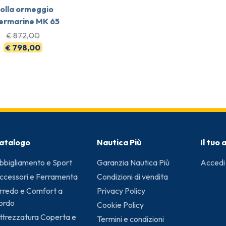
olla ormeggio
ermarine MK 65
872,00
€
798,00
€
atalogo
Nautica Più
Il tuo
bbigliamento e Sport
Garanzia Nautica Più
Accedi
ccessori e Ferramenta
Condizioni di vendita
rredo e Comfort a
Privacy Policy
ordo
Cookie Policy
ttrezzatura Coperta e
Termini e condizioni