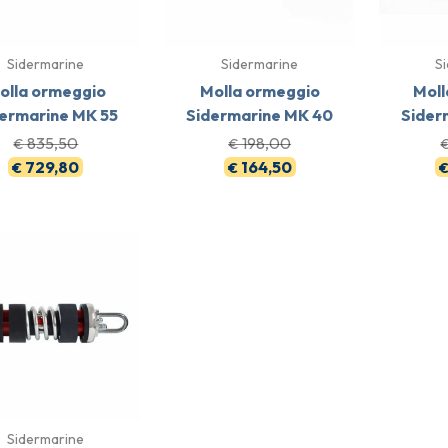
Sidermarine
Sidermarine
S
olla ormeggio
Molla ormeggio
Moll
ermarine MK 55
Sidermarine MK 40
Sider
835,50
198,00
€
€
729,80
164,50
€
€
Sidermarine