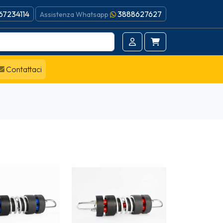
67234114
3888627627
Assistenza Whatsapp
Contattaci