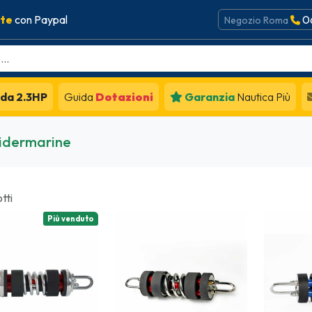
ate
con Paypal
0
Negozio Roma
da 2.3HP
Guida
Dotazioni
Garanzia
Nautica Più
idermarine
tti
Più venduto