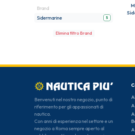
M
Brand
Sid
Sidermarine
5
Elimina filtro Brand
C
A
Benvenuti nel nostro negozio, punto di
A
riferimento per gli appassionati di
A
nautica.
B
Con anni di esperienza nel settore e un
negozio a Roma sempre aperto al
A