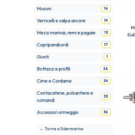
Musoni
16
Verricelli e salpa ancore
19
M
Mezzi marinai, remi e pagaie
13
Sid
Copriparabordi
17
Giunti
1
Bottazzi e profili
26
Cime e Cordame
24
Contacatene, pulsantiere e
33
comandi
Accessori ormeggio
36
← Torna a Sidermarine