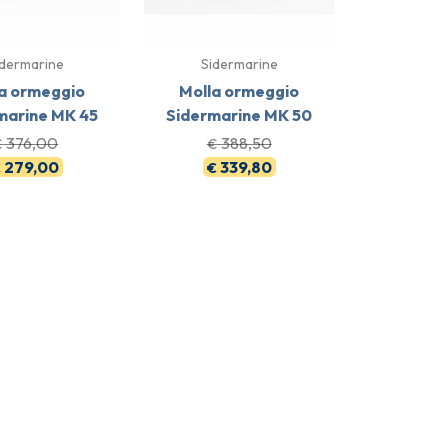
idermarine
Sidermarine
a ormeggio
Molla ormeggio
marine MK 45
Sidermarine MK 50
376,00
388,50
€
€
279,00
339,80
€
€