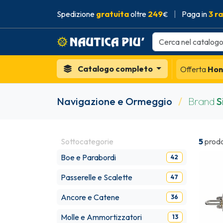
Spedizione
gratuita
oltre
249
|
Paga in
3 r
€
Catalogo completo
Offerta
Hon
Navigazione e Ormeggio
/
Brand
S
Sottocategorie
5
prodo
Boe e Parabordi
42
Passerelle e Scalette
47
Ancore e Catene
36
Molle e Ammortizzatori
13