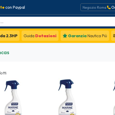
ate
con Paypal
0
Negozio Roma
da 2.3HP
Guida
Dotazioni
Garanzia
Nautica Più
cas
otti