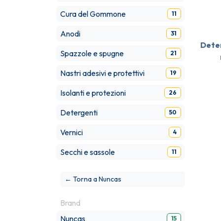
Cura del Gommone
11
Anodi
31
Dete
Spazzole e spugne
21
Nastri adesivi e protettivi
19
Isolanti e protezioni
26
Detergenti
50
Vernici
4
Secchi e sassole
11
← Torna a Nuncas
Brand
Nuncas
15