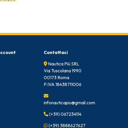
 account
Contattaci
Nautica Più SRL
Via Tuscolana 1990
00173 Roma
P.IVA 18438711006
infonauticapiu@gmail.com
(+39) 067234114
(+39) 3888627627