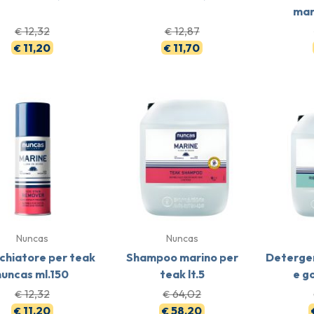
mari
12,32
12,87
€
€
11,20
11,70
€
€
Nuncas
Nuncas
hiatore per teak
Shampoo marino per
Detergen
nuncas ml.150
teak lt.5
e g
12,32
64,02
€
€
11,20
58,20
€
€