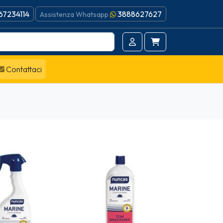
67234114
3888627627
Assistenza Whatsapp
Contattaci