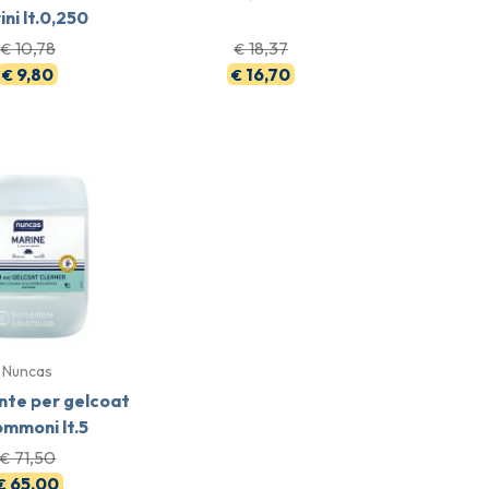
ni lt.0,250
10,78
18,37
€
€
9,80
16,70
€
€
Nuncas
te per gelcoat
ommoni lt.5
71,50
€
65,00
€