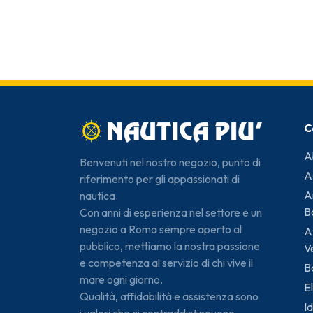
C
A
Benvenuti nel nostro negozio, punto di
A
riferimento per gli appassionati di
A
nautica.
B
Con anni di esperienza nel settore e un
negozio a Roma sempre aperto al
A
pubblico, mettiamo la nostra passione
V
e competenza al servizio di chi vive il
B
mare ogni giorno.
El
Qualità, affidabilità e assistenza sono
Id
i valori che ci contraddistinguono..