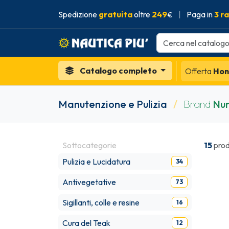
Spedizione
gratuita
oltre
249
|
Paga in
3 r
€
Catalogo completo
Offerta
Hon
Manutenzione e Pulizia
/
Brand
Nun
Sottocategorie
15
prod
Pulizia e Lucidatura
34
Antivegetative
73
Sigillanti, colle e resine
16
Cura del Teak
12