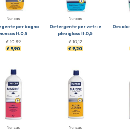
Nuncas
Nuncas
rgente per bagno
Detergente per vetri e
Decalci
nuncas lt.0,5
plexiglass lt.0,5
10,89
10,12
€
€
9,90
9,20
€
€
Nuncas
Nuncas