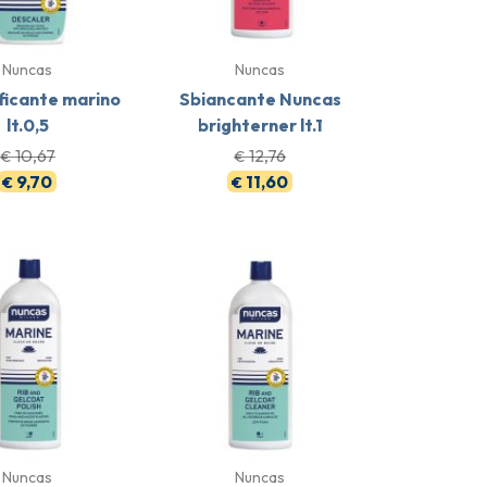
Nuncas
Nuncas
ficante marino
Sbiancante Nuncas
lt.0,5
brighterner lt.1
10,67
12,76
€
€
9,70
11,60
€
€
Nuncas
Nuncas