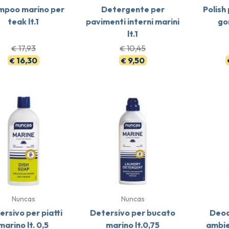
mpoo marino per
Detergente per
Polish
teak lt.1
pavimenti interni marini
go
lt.1
17,93
10,45
€
€
16,30
9,50
€
€
Nuncas
Nuncas
ersivo per piatti
Detersivo per bucato
Deod
marino lt. 0,5
marino lt.0,75
ambie