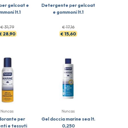
 per gelcoat e
Detergente per gelcoat
mmoni lt.1
e gommoni lt.1
31,79
17,16
€
€
28,90
15,60
€
€
Nuncas
Nuncas
orante per
Gel doccia marine sea lt.
nti e tessuti
0,250