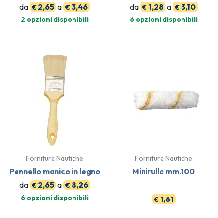
da
2,65
a
3,46
da
1,28
a
3,10
€
€
€
€
2 opzioni disponibili
6 opzioni disponibili
Forniture Nautiche
Forniture Nautiche
Pennello manico in legno
Minirullo mm.100
da
2,65
a
8,26
€
€
6 opzioni disponibili
1,61
€