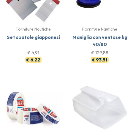
Forniture Nautiche
Forniture Nautiche
Set spatole giapponesi
Maniglia con ventose kg
40/80
6,91
129,88
€
€
6,22
93,51
€
€