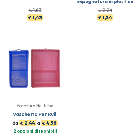
impugnatura in plastica
1,83
2,24
€
€
1,43
1,54
€
€
Forniture Nautiche
Vaschetta Per Rulli
da
2,44
a
4,58
€
€
2 opzioni disponibili