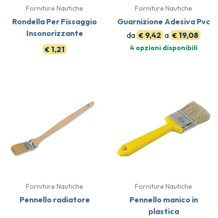
Forniture Nautiche
Forniture Nautiche
Rondella Per Fissaggio
Guarnizione Adesiva Pvc
Insonorizzante
da
9,42
a
19,08
€
€
4 opzioni disponibili
1,21
€
Forniture Nautiche
Forniture Nautiche
Pennello radiatore
Pennello manico in
plastica