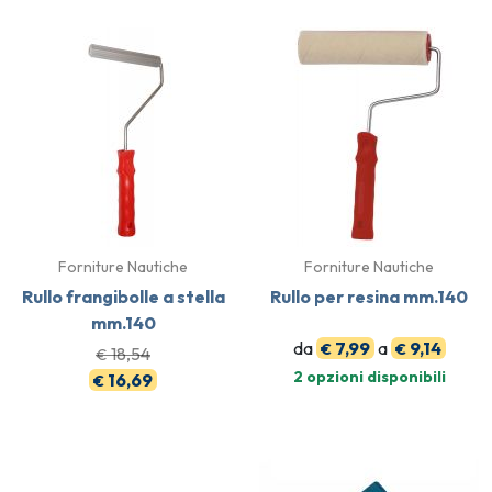
Forniture Nautiche
Forniture Nautiche
Rullo frangibolle a stella
Rullo per resina mm.140
mm.140
da
7,99
a
9,14
€
€
18,54
€
2 opzioni disponibili
16,69
€